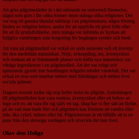
Att göra pilgrimsfärder är i det närmaste en universell företeelse,
något som görs i lite olika former inom många olika religioner. Det
var nog ett ganska blandat sällskap i en pilgrimsskara, några företog
färden av religiöst behov, andra för att uppfylla ett givet löfte eller
för att få syndaförlåtelse, men många var ådömda av kyrkan att
fullgöra vandringen som botgöring för begångna synder och brott.
Att vara på pilgrimsfärd var också en sorts semester och ett äventyr
för den medeltida människan. Nöje, avkoppling, tro, äventyrslust
och önskan att se främmande platser och träffa nya människor var
viktiga ingredienser i en pilgrimsfärd. Att det var roligt och
spännande gjorde inte handlingen religiöst mindre värdefull. Det var
också en resa som innebar möten med främlingar och möten över
sociala gränser.
Dagens resenär kallar sig nog hellre turist än pilgrim. Anledningen
till pilgrimsfärden kan vara motion, äventyrslust eller ett behov av
lugn och ro, att vara för sig själv ett tag. Idag har vi fler sätt att färdas
på än vad man hade förr och pilgrimen kan förutom att vandra eller
rida, åka cykel, inlines eller bil. Pilgrimsresan är ett tillfälle att ta en
paus från den stressiga vardagen och utveckla det inre livet.
Olav den Helige