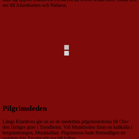
ner till Atlantkusten och Nidaros.
Pilgrimsleden
Längs Klarälven går en av de medeltida pilgrimslederna till Olav
den Heliges grav i Trondheim. Vid Munkheden finns en kallkälla i
bergsluttningen, Munkkällan. Pilgrimerna hade förmodligen en
rastplats här. En stig går ner till källan.