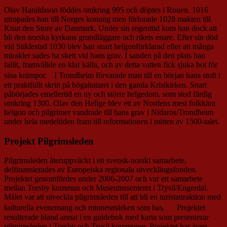
Olav Haraldsson föddes omkring 995 och döptes i Rouen. 1016
utropades han till Norges konung men förlorade 1028 makten till
Knut den Store av Danmark. Under sin regenttid kom han dock att
bli den norska kyrkans grundläggare och rikets enare. Efter sin död
vid Stiklestad 1030 blev han snart helgonförklarad efter att många
mirakler sades ha skett vid hans grav. I sanden på den plats han
fallit, framvällde en klar källa, och av detta vatten fick sjuka bot för
sina krämpor. I Trondheim förvarade man till en början hans stoft i
ett praktfullt skrin på högaltataret i den gamla Kristkirken. Snart
påbörjades emellertid en ny och större helgedom, som stod färdig
omkring 1300. Olav den Helige blev ett av Nordens mest folkkära
helgon och pilgrimer vandrade till hans grav i Nidaros/Trondheim
under hela medeltiden fram till reformationen i mitten av 1500-talet.
Projekt Pilgrimsleden
Pilgrimsleden återuppväckt i ett svensk-norskt samarbete,
delfinansierades av Europeiska regionala utvecklingsfonden.
Projektet genomfördes under 2006-2007 och var ett samarbete
mellan Torsby kommun och Museumssenteret i Trysil/Engerdal.
Målet var att utveckla pilgrimsleden till att bli en turistattraktion med
kulturella evenemang och minnesmärken som bas. Projektet
resulterade bland annat i en guidebok med karta som presenterar
pilgrimsleden i Torsby och Trysil kommuner. Projektet har även