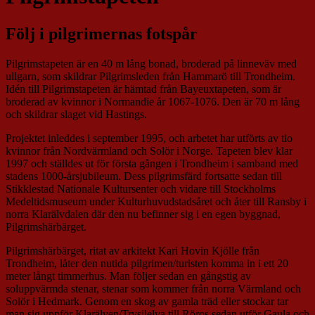
Följ i pilgrimernas fotspår
Pilgrimstapeten är en 40 m lång bonad, broderad på linneväv med
ullgarn, som skildrar Pilgrimsleden från Hammarö till Trondheim.
Idén till Pilgrimstapeten är hämtad från Bayeuxtapeten, som är
broderad av kvinnor i Normandie år 1067-1076. Den är 70 m lång
och skildrar slaget vid Hastings.
Projektet inleddes i september 1995, och arbetet har utförts av tio
kvinnor från Nordvärmland och Solör i Norge. Tapeten blev klar
1997 och ställdes ut för första gången i Trondheim i samband med
stadens 1000-årsjubileum. Dess pilgrimsfärd fortsatte sedan till
Stikklestad Nationale Kultursenter och vidare till Stockholms
Medeltidsmuseum under Kulturhuvudstadsåret och åter till Ransby i
norra Klarälvdalen där den nu befinner sig i en egen byggnad,
Pilgrimshärbärget.
Pilgrimshärbärget, ritat av arkitekt Kari Hovin Kjölle från
Trondheim, låter den nutida pilgrimen/turisten komma in i ett 20
meter långt timmerhus. Man följer sedan en gångstig av
soluppvärmda stenar, stenar som kommer från norra Värmland och
Solör i Hedmark. Genom en skog av gamla träd eller stockar tar
man sig uppför Klarälven/Trysilelva till Röros sedan utför Gaula och